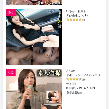
いちか（仮名）
5位
ぎがdeれいんRK
(2)
さちか
6位
ドキュメント de ハメハメ
(16)
サイズ:
B 83(D) / W 56 / H 83
身長:155cm