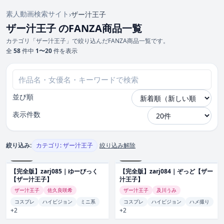
素人動画検索サイト
›
ザー汁王子
ザー汁王子 のFANZA商品一覧
カテゴリ「ザー汁王子」で絞り込んだFANZA商品一覧です。
全
58
件中
1〜20
件を表示
並び順
表示件数
絞り込み:
カテゴリ: ザー汁王子
絞り込み解除
zarj085
zarj084
【完全版】zarj085｜ゆーびっく
【完全版】zarj084｜ぞっど【ザー
【ザー汁王子】
汁王子】
ザー汁王子
佐久良咲希
ザー汁王子
及川うみ
コスプレ
ハイビジョン
ミニ系
コスプレ
ハイビジョン
ハメ撮り
+2
+2
zarj083
zarj082