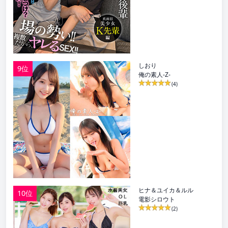
しおり
9位
俺の素人-Z-
(4)
ヒナ＆ユイカ＆ルル
10位
電影シロウト
(2)