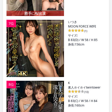
いつき
7位
MOON FORCE WIFE
(1)
サイズ:
B 83(D) / W 58 / H 85
身長:156cm
K
8位
素人ホイホイtwintower
(10)
サイズ:
B 83(C) / W 58 / H 84
身長:160cm