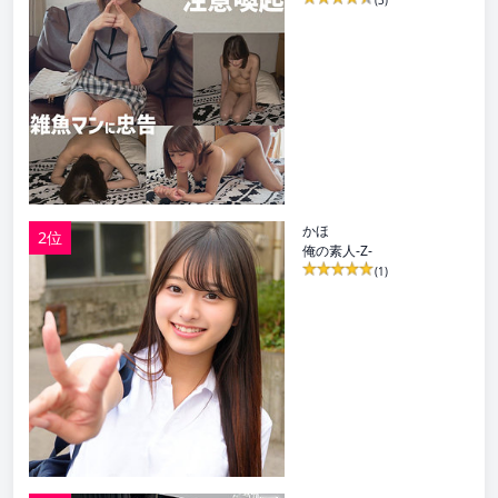
(3)
かほ
2位
俺の素人-Z-
(1)