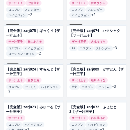
ザー汁王子
七堂蓮未
ザー汁王子
宮西ひかる
コスプレ
スレンダー
コスプレ
スレンダー
+2
+2
ハイビジョン
ハイビジョン
zarj075
zarj074
【完全版】zarj075｜ぱっく 4【ザ
【完全版】zarj074｜ハクシャク
ー汁王子】
【ザー汁王子】
ザー汁王子
奥山あさ美
ザー汁王子
大槻ひびき
+3
コスプレ
ハイビジョン
4K
コスプレ
スレンダー
+2
ローション・オイル
zarj024
zarj009
【完全版】zarj024｜すらん 2【ザ
【完全版】zarj009｜がすとん【ザ
ー汁王子】
ー汁王子】
ザー汁王子
倉多まお
ザー汁王子
姫川ゆうな
+3
コスプレ
ごっくん
ハイビジョン
M女
コスプレ
ごっくん
+3
zarj073
zarj072
【完全版】zarj073｜みゅーる【ザ
【完全版】zarj072｜ふぇむと
ー汁王子】
3【ザー汁王子】
ザー汁王子
ザー汁王子
わか菜ほの
コスプレ
ハイビジョン
コスプレ
ハイビジョン
+2
+2
人妻・主婦
ローション・オイル