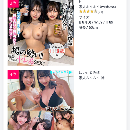
H
3位
素人ホイホイtwintower
(21)
サイズ:
B 87(D) / W 59 / H 89
身長:160cm
ゆいか＆みほ
4位
素人ムクムク-神-