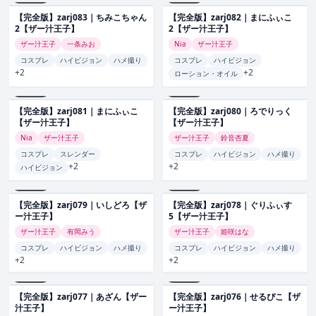
【完全版】zarj083｜ちみこちゃん
【完全版】zarj082｜まにふぃこ
2【ザー汁王子】
2【ザー汁王子】
ザー汁王子
一条みお
Nia
ザー汁王子
コスプレ
ハイビジョン
ハメ撮り
コスプレ
ハイビジョン
+2
+2
ローション・オイル
zarj081
zarj080
【完全版】zarj081｜まにふぃこ
【完全版】zarj080｜ろでりっく
【ザー汁王子】
【ザー汁王子】
Nia
ザー汁王子
ザー汁王子
鈴音杏夏
コスプレ
スレンダー
コスプレ
ハイビジョン
ハメ撮り
+2
+2
ハイビジョン
zarj079
zarj078
【完全版】zarj079｜いしどろ【ザ
【完全版】zarj078｜ぐりふぃす
ー汁王子】
5【ザー汁王子】
ザー汁王子
有岡みう
ザー汁王子
姫咲はな
コスプレ
ハイビジョン
ハメ撮り
コスプレ
ハイビジョン
ハメ撮り
+2
+2
zarj077
zarj076
【完全版】zarj077｜あざん【ザー
【完全版】zarj076｜せるぴこ【ザ
汁王子】
ー汁王子】