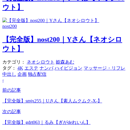
ウト】
nost200
【完全版】nost200｜Yさん【ネオシロ
ウト】
カテゴリ：
ネオシロウト
姫森あむ
タグ：
4K
エステ
ナンパ
ハイビジョン
マッサージ・リフレ
中出し
企画
独占配信
‹
前の記事
【完全版】smjx255｜Uさん【素人ムクムク-X-】
次の記事
【完全版】gdrt063｜るみ【ぎがdeれいん】